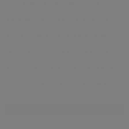
Il test prenatale non invasivo (NIPT) è un test di
screening che, utilizzando il DNA libero circolante di
origine fetale (cfDNA), consente di valutare il rischio di
possibili anomalie cromosomiche durante la
gravidanza. Il NIPT può essere effettuato già dalla 10a
settimana di gravidanza tramite un semplice prelievo di
sangue materno. I test diagnostici prenatali, come
l’amniocentesi e la villocentesi (CVS), che consentono
di diagnosticare tali anomalie sono invece eseguiti
nelle fasi successive della gravidanza e sono associati
1
ad un lieve rischio di complicanze, tra cui l’aborto.
Clicca qui per maggiori informazioni sui NIPT