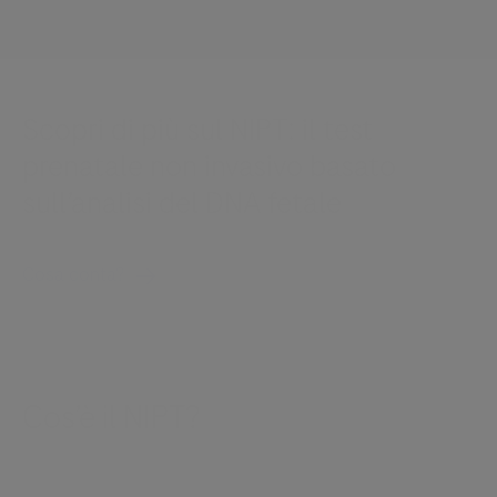
Scopri di più sul NIPT: il test
prenatale non invasivo basato
sull’analisi del DNA fetale
Cosa conta?
Cos’è il NIPT?