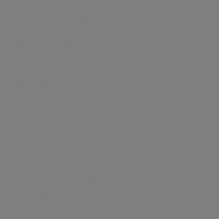
utilizzato
Perché lo screening
nelle
gravidanze
Come funziona
di
Cosa conta?
ogni
età
Domande Frequenti
e
Educazionale
ogni
grado
di
Professionisti sanitari
rischio?
Cos’è Harmony?
Tutte
Perché prescrivere Harmony?
le
risposte
Le caratteristiche di Harmony
alle
tue