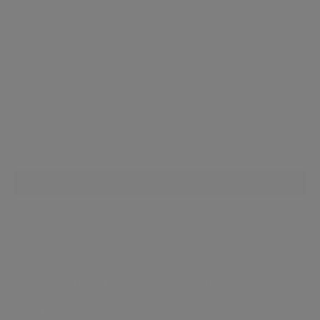
Il NIPT, analizzando i frammenti di DNA fetale presenti
nel sangue materno, è in grado di fornire, già dalla 10a
settimana di gravidanza, informazioni accurate in
merito alle anomalie cromosomiche più frequenti e può
anche dare informazioni sul sesso del feto.
Clicca per maggiori informazioni
Un pannello di anomalie
cromosomiche