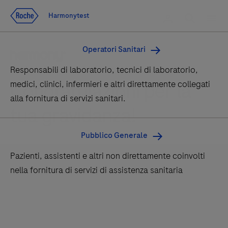
Vai al contenuto
rdoe_g
rdoe_global
Harmonytest
Harmonytest
rdoe
Operatori Sanitari
Responsabili di laboratorio, tecnici di laboratorio,
Congratulazioni per la
medici, clinici, infermieri e altri direttamente collegati
alla fornitura di servizi sanitari.
tua gravidanza!
Pubblico Generale
Pazienti, assistenti e altri non direttamente coinvolti
nella fornitura di servizi di assistenza sanitaria