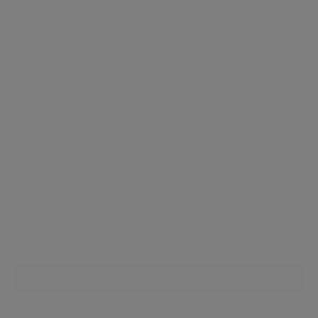
Le anomalie cromosomiche possono manifestarsi in
qualunque gravidanza. E’ possibile effettuare uno
screening prenatale delle anomalie più comuni e
clinicamente rilevanti tra cui:
Trisomia 21 (sindrome di Down), Trisomia 18 e
Trisomia 13
Microdelezione 22q11.2
Monosomia del cromosoma X
Aneuploidie dei cromosomi sessuali (SCA)
Clicca per maggiori informazioni